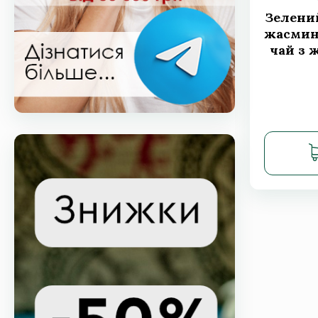
Коричнева підставка для
Зелени
китайського чаю з
жасмино
цільного дерева, 15,1 × 15,6
чай з 
см
Код товару:
299 грн.