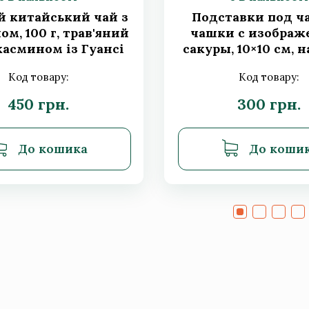
й китайський чай з
Подставки под ч
м, 100 г, трав'яний
чашки с изображ
жасмином із Гуансі
сакуры, 10×10 см, н
4 шт.
Код товару:
Код товару:
450 грн.
300 грн.