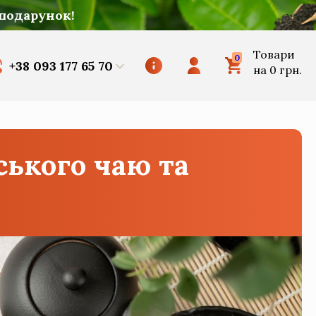
 подарунок!
Товари
0
+38 093 177 65 70
на
0 грн.
ського чаю та