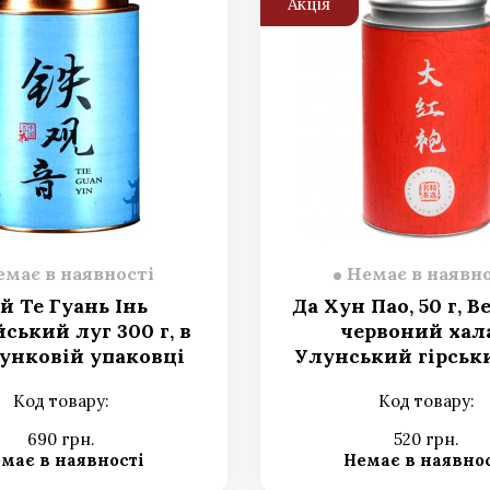
Акція
емає в наявності
Немає в наявно
й Те Гуань Інь
Да Хун Пао, 50 г, 
ський луг 300 г, в
червоний хал
унковій упаковці
Улунський гірськ
жестяна банк
Код товару:
Код товару:
подарункова упа
690 грн.
520 грн.
має в наявності
Немає в наявно