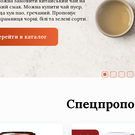
можна замовити китайський чай на
кий смак. Можна купити чай пуер,
 да хун пао, гречаний. Пропонує
рамниця чорні, білі та зелені сорти.
ерейти в каталог
Спецпропо