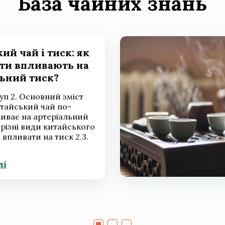
База чайних знань
ий чай і тиск: як
рти впливають на
ьний тиск?
туп 2. Основний зміст
итайський чай по-
ливає на артеріальний
к різні види китайського
впливати на тиск 2.3.
лі