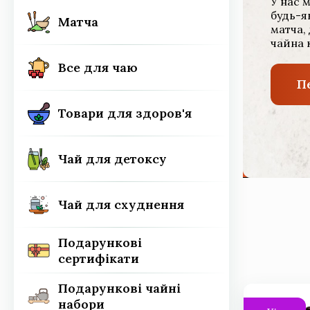
У нас 
будь-я
Матча
матча,
Все для чаю
чайна к
Все для чаю
П
Товари для здоров'я
Товари для здоров'я
Чай для детоксу
Чай для детоксу
Чай для схуднення
Чай для схуднення
Подарункові
сертифікати
Подарункові
сертифікати
Подарункові чайні
набори
Подарункові чайні
набори