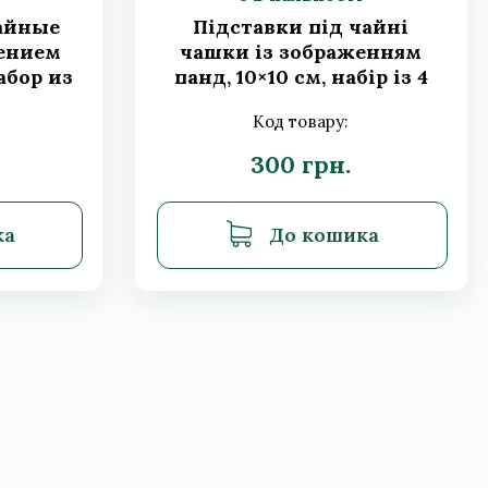
айные
Підставки під чайні
ением
чашки із зображенням
абор из
панд, 10×10 см, набір із 4
шт.
Код товару:
300 грн.