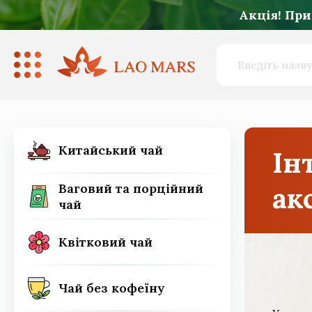
Акція! При
Китайський чай
Китайський чай
Ін
Ваговий та порційний
чай
Ваговий та порційний
ак
чай
Квітковий чай
Квітковий чай
Чай без кофеїну
Чай без кофеїну
Матча