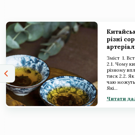
Китайськ
різні со
артеріал
Зміст 1. Вс
2.1. Чому к
різному вп
тиск 2.2. Я
чаю можуть 
Які...
Читати да