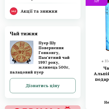
Хіт
Акції та знижки
Акції та знижки
Чай тижня
Пуер Шу
Повернення
Гонконгу,
Пам'ятний чай
Немає в наявності
Н
1997 року,
млинець 500г,
Унікальний чай Габа Да
Ча
палацовий пуер
Хун Пао Улун Уішань 2024
Альпій
року, Чай GABA Дахунпао
подар
цегляний чай 100г
Дізнатись ціну
Код товару:
845 грн.
Немає в наявності
Не