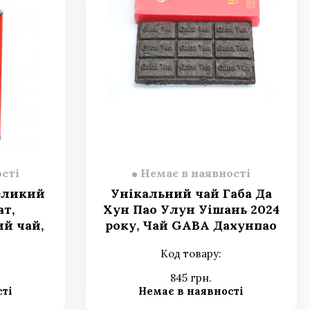
сті
Немає в наявності
Великий
Унікальний чай Габа Да
ат,
Хун Пао Улун Уішань 2024
ий чай,
року, Чай GABA Дахунпао
а,
цегляний чай 100г
Код товару:
ковка
845 грн.
сті
Немає в наявності