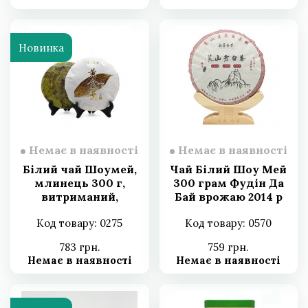
Новинка
Немає в наявності
Немає в наявності
Білий чай Шоумей,
Чай Білий Шоу Мей
млинець 300 г,
300 грам Фудін Да
витриманий,
Бай врожаю 2014 р
пресований
китайський чай,
Код товару: 0275
Код товару: 0570
китайський чай 2017
зелений чай
року
783 грн.
759 грн.
Немає в наявності
Немає в наявності