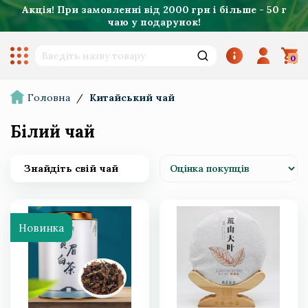
Акція! При замовленні від 2000 грн і більше - 50 г
чаю у подарунок!
0
Головна
/
Китайський чай
Білий чай
Китайський чай
Знайдіть свій чай
Ваговий та порційний чай
Новинка
Квітковий чай
Чай без кофеїну