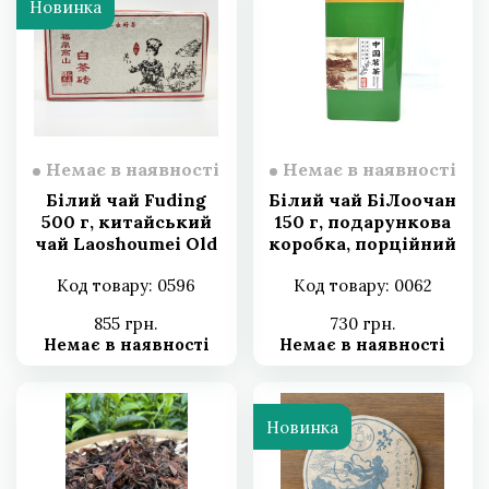
Новинка
Немає в наявності
Немає в наявності
Білий чай Fuding
Білий чай БіЛоочан
500 г, китайський
150 г, подарункова
чай Laoshoumei Old
коробка, порційний
White, витриманий
Код товару: 0596
Код товару: 0062
пресований
млинець 2018 рік
855 грн.
730 грн.
Немає в наявності
Немає в наявності
Новинка