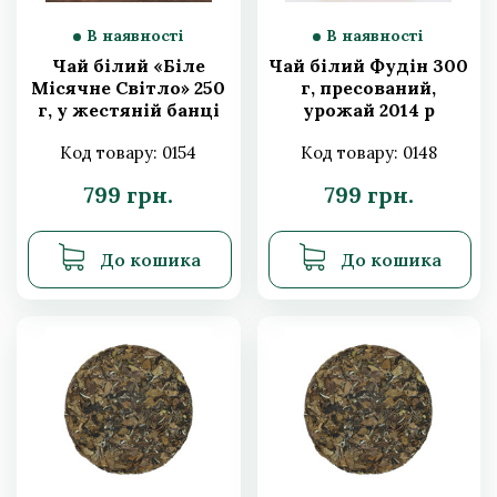
Матча
В наявності
В наявності
Чай білий «Біле
Чай білий Фудін 300
Місячне Світло» 250
г, пресований,
Все для чаю
г, у жестяній банці
урожай 2014 р
Код товару: 0154
Код товару: 0148
Товари для здоров'я
799 грн.
799 грн.
Чай для детоксу
Чай для схуднення
Подарункові сертифікати
Подарункові чайні набори