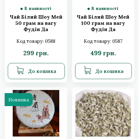
В наявності
В наявності
Акції та знижки
Чай Білий Шоу Мей
Чай Білий Шоу Мей
50 грам на вагу
100 грам на вагу
Фудін Да
Фудін Да
Бай врожаю 2014 р
Бай врожаю 2014 р
Код товару: 0588
Код товару: 0587
китайський чай
китайський чай
299 грн.
499 грн.
Новинка