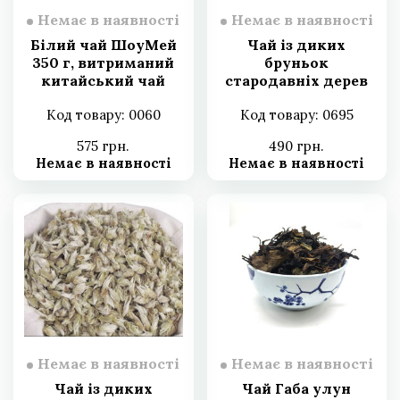
Немає в наявності
Немає в наявності
Білий чай ШоуМей
Чай із диких
350 г, витриманий
бруньок
китайський чай
стародавніх дерев
Брови старця,
50 г, білий чай із
Код товару: 0060
Код товару: 0695
пресований
бруньок 2003 г
млинець, 2018 рік
575 грн.
490 грн.
Немає в наявності
Немає в наявності
Немає в наявності
Немає в наявності
Чай із диких
Чай Габа улун