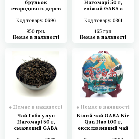
бруньок
Нагомарі 50 г,
стародавніх дерев
свіжий GABA з
100 г, білий чай із
улунських кущів
Код товару: 0696
Код товару: 0861
бруньок 2003 г
ручного збору 2025 р.
950 грн.
465 грн.
Немає в наявності
Немає в наявності
Немає в наявності
Немає в наявності
Чай Габа улун
Білий чай GABA Nie
Нагомарі 50 г,
Qun Hao 100 г,
смажений GABA
ексклюзивний чай
ручного збору 2025 г
GABA Nie Qunhao