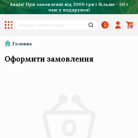
Акція! При замовленні від 2000 грн і більше - 50 г
чаю у подарунок!
0
Головна
Оформити замовлення
Китайський чай
Ваговий та порційний чай
Квітковий чай
Чай без кофеїну