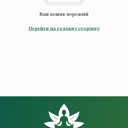
Матча
Ваш кошик порожній
Все для чаю
Перейти на головну сторінку
Товари для здоров'я
Чай для детоксу
Чай для схуднення
Подарункові сертифікати
Подарункові чайні набори